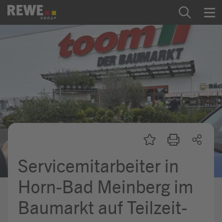
Zum Inhalt springen
Startseite
REWE Group als Arbeitgeber
Ausbildung & Studium
Praktikum & Werkstudium
Direkteinstiege
Servicemitarbeiter in
Mein Kandidat:innenprofil
Horn-Bad Meinberg im
Baumarkt auf Teilzeit-