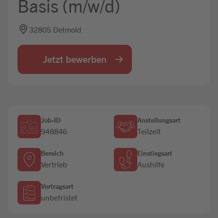
Basis (m/w/d)
Jobbörse
32805 Detmold
Jetzt bewerben
Job-ID
Anstellungsart
948846
Teilzeit
Bereich
Einstiegsart
Vertrieb
Aushilfe
Vertragsart
unbefristet