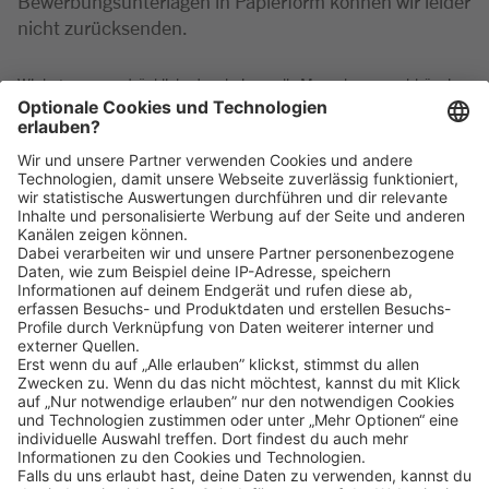
Bewerbungsunterlagen in Papierform können wir leider
nicht zurücksenden.
Wir betonen ausdrücklich, dass bei uns alle Menschen - unabhängig
von Geschlecht/geschlechtlicher Identität, ethnischer Herkunft und
Nationalität, sozialer Herkunft, Religion/Weltanschauung, körperlicher
und geistiger Fähigkeiten, Alter sowie sexueller Orientierung oder
weiterer individueller Merkmale - gleichermaßen willkommen sind.
Klicke
hier
, um alle offenen Jobs zu sehen.
Impressum
Datenschutz
Privatsphäre-Einstellungen
FAQ
Veranstaltungen