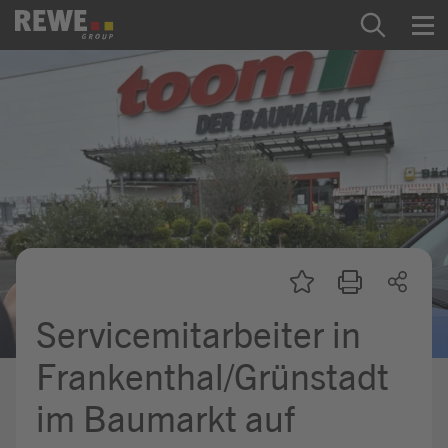
Zum Inhalt springen
Startseite
REWE Group als Arbeitgeber
Ausbildung & Studium
Praktikum & Werkstudium
Direkteinstiege
Servicemitarbeiter in
Mein Kandidat:innenprofil
Frankenthal/Grünstadt
im Baumarkt auf