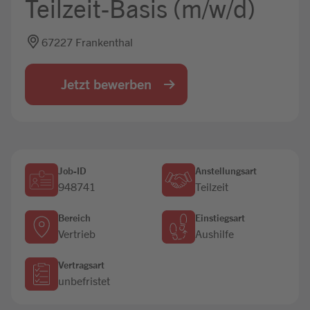
Teilzeit-Basis (m/w/d)
Jobbörse
67227 Frankenthal
Jetzt bewerben
Job-ID
Anstellungsart
948741
Teilzeit
Bereich
Einstiegsart
Vertrieb
Aushilfe
Vertragsart
unbefristet