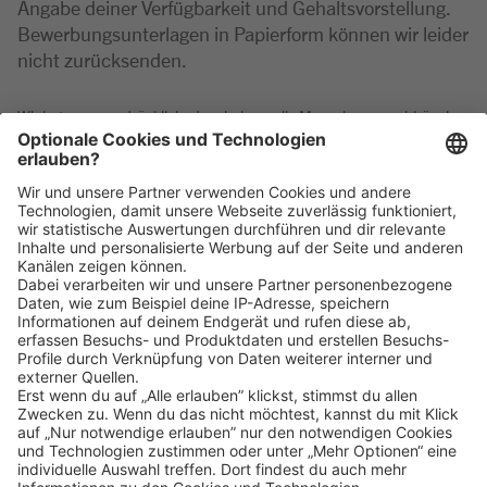
Angabe deiner Verfügbarkeit und Gehaltsvorstellung.
Bewerbungsunterlagen in Papierform können wir leider
nicht zurücksenden.
Wir betonen ausdrücklich, dass bei uns alle Menschen - unabhängig
von Geschlecht/geschlechtlicher Identität, ethnischer Herkunft und
Nationalität, sozialer Herkunft, Religion/Weltanschauung, körperlicher
und geistiger Fähigkeiten, Alter sowie sexueller Orientierung oder
weiterer individueller Merkmale - gleichermaßen willkommen sind.
Klicke
hier
, um alle offenen Jobs zu sehen.
Impressum
Datenschutz
Privatsphäre-Einstellungen