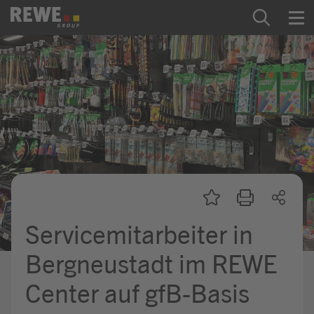
Zum Inhalt springen
Startseite
REWE Group als Arbeitgeber
Ausbildung & Studium
Praktikum & Werkstudium
Direkteinstiege
Servicemitarbeiter in
Mein Kandidat:innenprofil
Bergneustadt im REWE
Center auf gfB-Basis