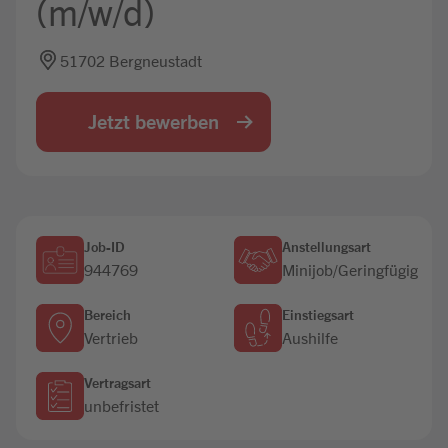
(m/w/d)
Jobbörse
51702 Bergneustadt
Jetzt bewerben
Job-ID
Anstellungsart
944769
Minijob/Geringfügig
Bereich
Einstiegsart
Vertrieb
Aushilfe
Vertragsart
unbefristet