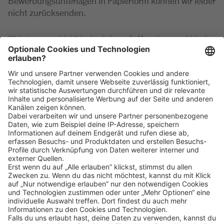
Bewerbungsunterlagen in Papierform können wir leider
nicht zurücksenden.
Wir betonen ausdrücklich, dass bei uns alle Menschen - unabhängig
von Geschlecht/geschlechtlicher Identität, ethnischer Herkunft und
Nationalität, sozialer Herkunft, Religion/Weltanschauung, körperlicher
und geistiger Fähigkeiten, Alter sowie sexueller Orientierung oder
weiterer individueller Merkmale - gleichermaßen willkommen sind.
Klicke
hier
, um alle offenen Jobs zu sehen.
Impressum
Datenschutz
Privatsphäre-Einstellungen
FAQ
Veranstaltungen