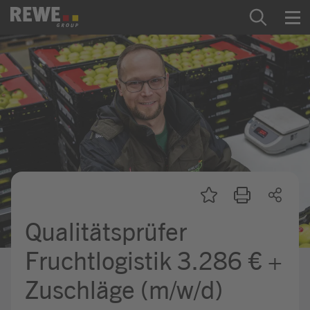
Zum Inhalt springen
Startseite
REWE Group als Arbeitgeber
Ausbildung & Studium
Praktikum & Werkstudium
Direkteinstiege
Qualitätsprüfer
Mein Kandidat:innenprofil
Fruchtlogistik 3.286 € +
Zuschläge (m/w/d)