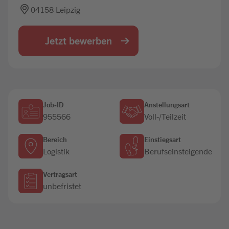
04158 Leipzig
Jobbörse
Jetzt bewerben
Job-ID
Anstellungsart
955566
Voll-/Teilzeit
Bereich
Einstiegsart
Logistik
Berufseinsteigende
Vertragsart
unbefristet