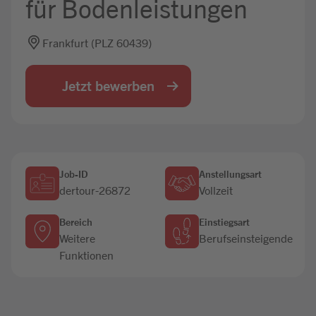
für Bodenleistungen
Jobbörse
Frankfurt (PLZ 60439)
Jetzt bewerben
Job-ID
Anstellungsart
dertour-26872
Vollzeit
Bereich
Einstiegsart
Weitere
Berufseinsteigende
Funktionen