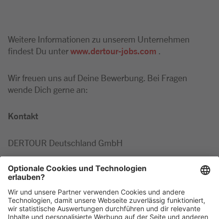
Weitere Informationen zu unserem Unternehmen
findest Du unter
www.dertour-jobs.com
.
Wir freuen uns auf Deine Bewerbung. Bei Fragen
wende Dich gerne an:
Kontakt
DERTOUR Deutschland GmbH
Cecilia
Hummel
Tel: +49 2203 42679