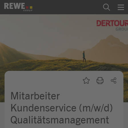
Zum Inhalt springen
Startseite
REWE Group als Arbeitgeber
Ausbildung & Studium
Praktikum & Werkstudium
Direkteinstiege
Mitarbeiter
Mein Kandidat:innenprofil
Kundenservice (m/w/d)
Qualitätsmanagement