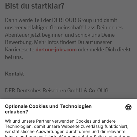
Bist du startklar?
Dann werde Teil der DERTOUR Group und damit
unserer vielfältigen Gemeinschaft! Lass Dein neues
Abenteuer jetzt beginnen und schick uns Deine
Bewerbung. Mehr Infos findest Du auf unserer
Karriereseite
dertour-jobs.com
oder melde Dich direkt
bei uns.
Kontakt
DER Deutsches Reisebüro GmbH & Co. OHG
Marie-Luise
Minor
Tel: +49 2203 42687