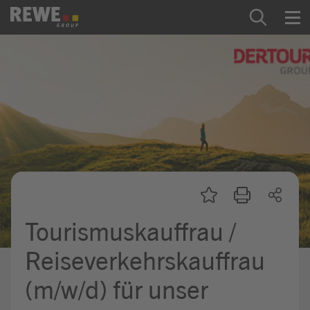
Zum Inhalt springen
Startseite
REWE Group als Arbeitgeber
Ausbildung & Studium
Praktikum & Werkstudium
Direkteinstiege
Tourismuskauffrau /
Mein Kandidat:innenprofil
Reiseverkehrskauffrau
(m/w/d) für unser