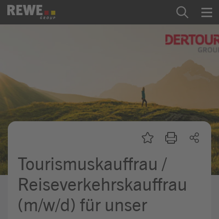
Zum Inhalt springen
Startseite
REWE Group als Arbeitgeber
Ausbildung & Studium
Praktikum & Werkstudium
Direkteinstiege
Tourismuskauffrau /
Mein Kandidat:innenprofil
Reiseverkehrskauffrau
(m/w/d) für unser