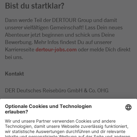
Bist du startklar?
Dann werde Teil der DERTOUR Group und damit
unserer vielfältigen Gemeinschaft! Lass Dein neues
Abenteuer jetzt beginnen und schick uns Deine
Bewerbung. Mehr Infos findest Du auf unserer
Karriereseite
dertour-jobs.com
oder melde Dich direkt
bei uns.
Kontakt
DER Deutsches Reisebüro GmbH & Co. OHG
Marie-Luise
Minor
Tel: +49 2203 42687