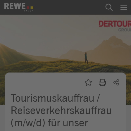
Zum Inhalt springen
Startseite
REWE Group als Arbeitgeber
Ausbildung & Studium
Praktikum & Werkstudium
Direkteinstiege
Tourismuskauffrau /
Mein Kandidat:innenprofil
Reiseverkehrskauffrau
(m/w/d) für unser