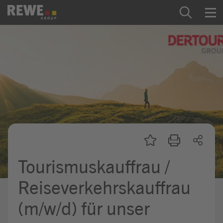
Zum Inhalt springen
Startseite
REWE Group als Arbeitgeber
Ausbildung & Studium
Praktikum & Werkstudium
Direkteinstiege
Tourismuskauffrau /
Mein Kandidat:innenprofil
Reiseverkehrskauffrau
(m/w/d) für unser