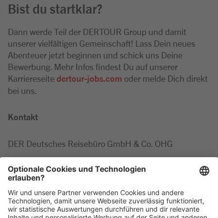
Bist du startklar?
Dann werde Teil der DERTOUR Group und damit
unserer vielfältigen Gemeinschaft! Lass Dein neues
Abenteuer jetzt beginnen und schick uns Deine
Bewerbung. Mehr Infos findest Du auf unserer
Karriereseite
dertour-jobs.com
oder melde Dich direkt
bei uns.
Kontakt
DER Deutsches Reisebüro GmbH & Co. OHG
Marie-Luise
Minor
Tel: +49 2203 42687