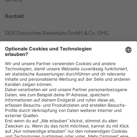
Kontakt
DER Deutsches Reisebüro GmbH & Co. OHG
Marie-Luise
Minor
Tel: +49 2203 42687
Klicke
hier
, um alle offenen Jobs zu sehen.