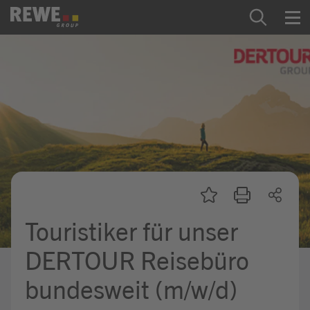
Zum Inhalt springen
Startseite
REWE Group als Arbeitgeber
Ausbildung & Studium
Praktikum & Werkstudium
Direkteinstiege
Touristiker für unser
Mein Kandidat:innenprofil
DERTOUR Reisebüro
bundesweit (m/w/d)