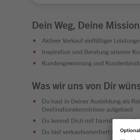
Dein Weg, Deine Mission
Aktiver Verkauf vielfältiger Leistu
Inspiration und Beratung unserer Ku
Kundengewinnung und Kundenbindung
Was wir uns von Dir wün
Du hast in Deiner Ausbildung als Re
Destinationskenntnisse aufgebaut
Du kennst Dich mit touristischen 
Du bist verkaufsorientiert und has