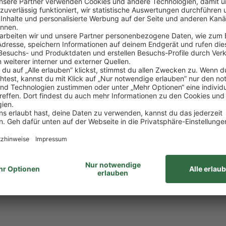
 Umgang mit Menschen
ugt und begeistert
t:
angebote