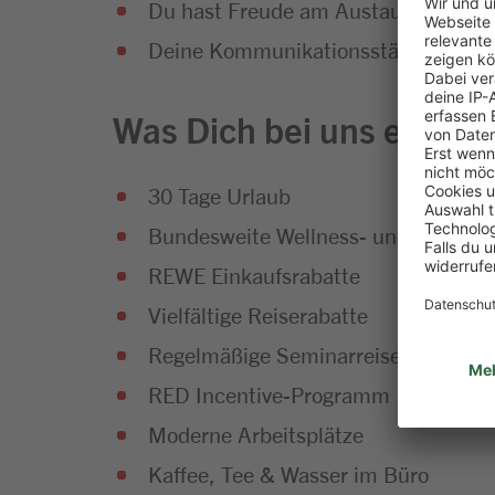
Du hast Freude am Austausch und
Deine Kommunikationsstärke überze
Was Dich bei uns erwarte
30 Tage Urlaub
Bundesweite Wellness- und Fitness
REWE Einkaufsrabatte
Vielfältige Reiserabatte
Regelmäßige Seminarreisen
RED Incentive-Programm
Moderne Arbeitsplätze
Kaffee, Tee & Wasser im Büro