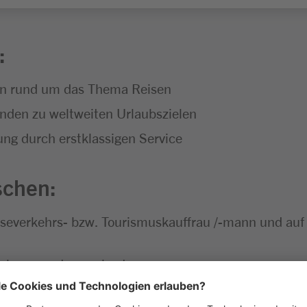
:
ngen rund um das Thema Reisen
nden zu weltweiten Urlaubszielen
 durch erstklassigen Service
schen:
iseverkehrs- bzw. Tourismuskauffrau /-mann und auf
Buchungssystemen bestens aus
t Spaß am Thema Reisen