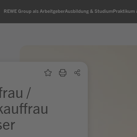
REWE Group als Arbeitgeber
Ausbildung & Studium
Praktikum
rau /
kauffrau
ser