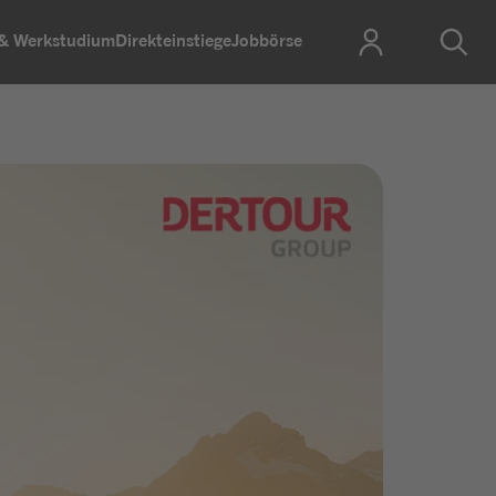
 & Werkstudium
Direkteinstiege
Jobbörse