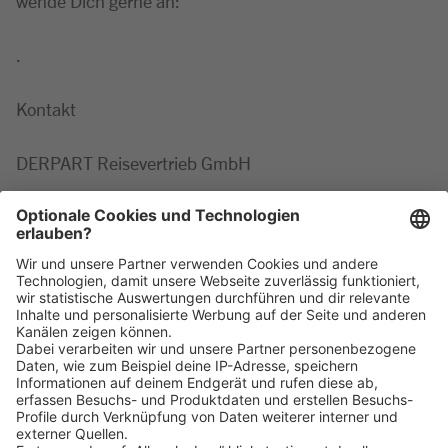
wende Dich gerne an:
.
Kontakt
DERPART Reisevertrieb GmbH
Minor
,
Marie-Luise
Tel: +49 2203 42687