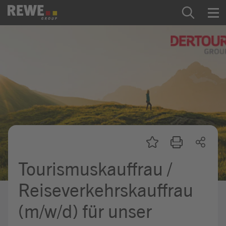
Zum Inhalt springen
Startseite
REWE Group als Arbeitgeber
Ausbildung & Studium
Praktikum & Werkstudium
Direkteinstiege
Tourismuskauffrau /
Mein Kandidat:innenprofil
Reiseverkehrskauffrau
(m/w/d) für unser