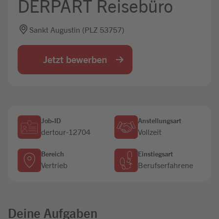
DERPART Reisebüro
Jobbörse
Sankt Augustin (PLZ 53757)
Jetzt bewerben
Job-ID
Anstellungsart
dertour-12704
Vollzeit
Bereich
Einstiegsart
Vertrieb
Berufserfahrene
Deine Aufgaben